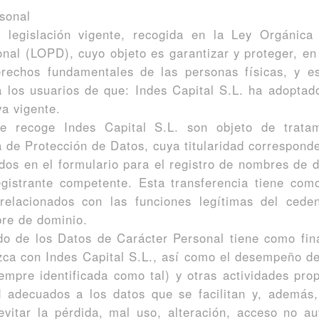
sonal
 legislación vigente, recogida en la Ley Orgánica
nal (LOPD), cuyo objeto es garantizar y proteger, en 
derechos fundamentales de las personas físicas, y e
a los usuarios de que: Indes Capital S.L. ha adoptad
va vigente.
e recoge Indes Capital S.L. son objeto de tratam
 de Protección de Datos, cuya titularidad corresponde
dos en el formulario para el registro de nombres de d
gistrante competente. Esta transferencia tiene como
relacionados con las funciones legítimas del ceden
bre de dominio.
do de los Datos de Carácter Personal tiene como fina
zca con Indes Capital S.L., así como el desempeño de
iempre identificada como tal) y otras actividades pro
d adecuados a los datos que se facilitan y, además,
vitar la pérdida, mal uso, alteración, acceso no a