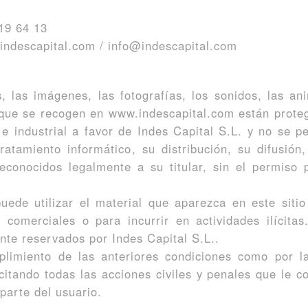
19 64 13
@indescapital.com / info@indescapital.com
s, las imágenes, las fotografías, los sonidos, las ani
que se recogen en www.indescapital.com están proteg
 e industrial a favor de Indes Capital S.L. y no se pe
 tratamiento informático, su distribución, su difusión
conocidos legalmente a su titular, sin el permiso 
puede utilizar el material que aparezca en este siti
comerciales o para incurrir en actividades ilícita
nte reservados por Indes Capital S.L..
plimiento de las anteriores condiciones como por la
itando todas las acciones civiles y penales que le c
parte del usuario.